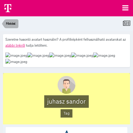
Főoldal
Szeretne hasonló avatart használni? A profilképként felhasználható avatarokat az
alábbi linkről
tudja letölteni.
juhasz sandor
Tag