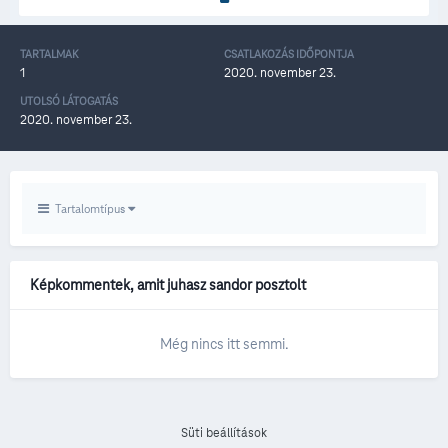
TARTALMAK
CSATLAKOZÁS IDŐPONTJA
1
2020. november 23.
UTOLSÓ LÁTOGATÁS
2020. november 23.
Tartalomtípus
Képkommentek, amit juhasz sandor posztolt
Még nincs itt semmi.
Süti beállítások