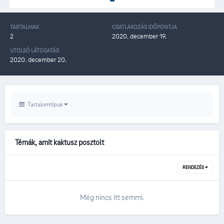
TARTALMAK
CSATLAKOZÁS IDŐPONTJA
2
2020. december 19.
UTOLSÓ LÁTOGATÁS
2020. december 20.
Tartalomtípus
Témák, amit kaktusz posztolt
RENDEZÉS
Még nincs itt semmi.