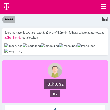
Főoldal
Szeretne hasonló avatart használni? A profilképként felhasználható avatarokat az
alábbi linkről
tudja letölteni.
kaktusz
Tag