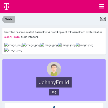
Főoldal
Szeretne hasonló avatart használni? A profilképként felhasználható avatarokat az
alábbi linkről
tudja letölteni.
JohnnyEmild
Tag