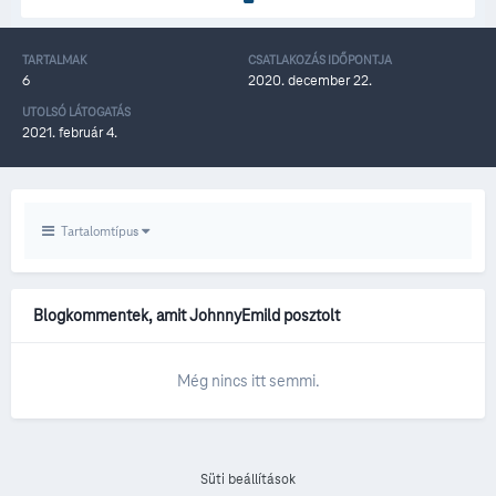
TARTALMAK
CSATLAKOZÁS IDŐPONTJA
6
2020. december 22.
UTOLSÓ LÁTOGATÁS
2021. február 4.
Tartalomtípus
Blogkommentek, amit JohnnyEmild posztolt
Még nincs itt semmi.
Süti beállítások