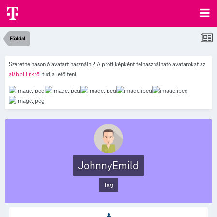
Főoldal
Szeretne hasonló avatart használni? A profilképként felhasználható avatarokat az
alábbi linkről
tudja letölteni.
JohnnyEmild
Tag