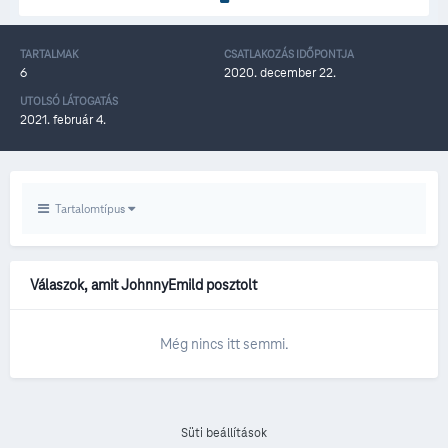
TARTALMAK
CSATLAKOZÁS IDŐPONTJA
6
2020. december 22.
UTOLSÓ LÁTOGATÁS
2021. február 4.
Tartalomtípus
Válaszok, amit JohnnyEmild posztolt
Még nincs itt semmi.
Süti beállítások