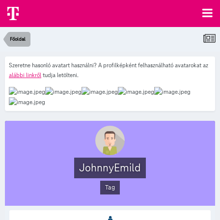
Főoldal
Szeretne hasonló avatart használni? A profilképként felhasználható avatarokat az
alábbi linkről
tudja letölteni.
JohnnyEmild
Tag