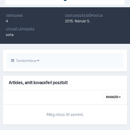
TARTALMAK
CSATLAKOZÁS IDŐPONTJA
4
2015. február 5.
UTOLSÓ LÁTOGATÁS
soha
Tartalomtípus
Articles, amit kovacsferi posztolt
RENDEZÉS
Még nincs itt semmi.