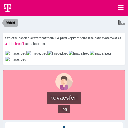
Főoldal
Szeretne hasonló avatart használni? A profilképként felhasználható avatarokat az
alábbi linkről
tudja letölteni.
kovacsferi
Tag