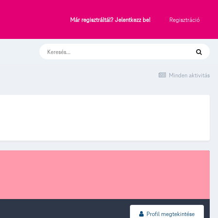
Regisztráció
Már regisztráltál? Jelentkezz be!
Minden aktivitás
Profil megtekintése