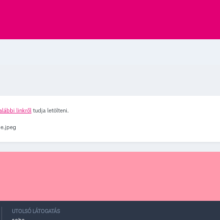
alábbi linkről
tudja letölteni.
UTOLSÓ LÁTOGATÁS