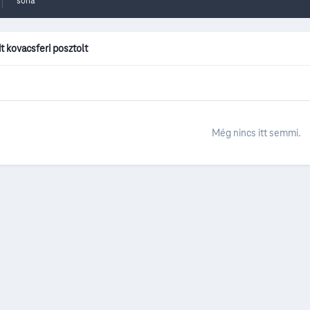
soha
t kovacsferi posztolt
Még nincs itt semmi.