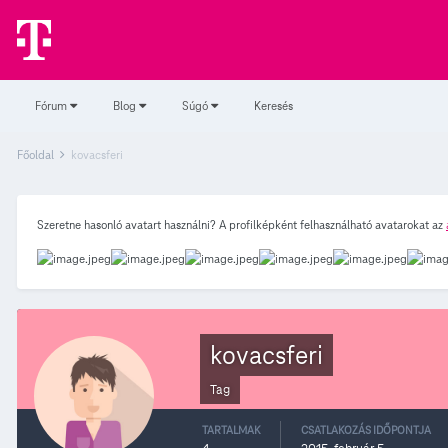
Fórum
Blog
Súgó
Keresés
Főoldal
kovacsferi
Szeretne hasonló avatart használni? A profilképként felhasználható avatarokat az
kovacsferi
Tag
TARTALMAK
CSATLAKOZÁS IDŐPONTJA