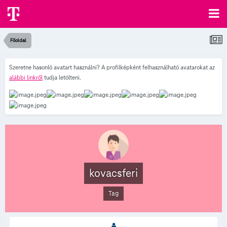
Főoldal
Szeretne hasonló avatart használni? A profilképként felhasználható avatarokat az
alábbi linkről
tudja letölteni.
kovacsferi
Tag