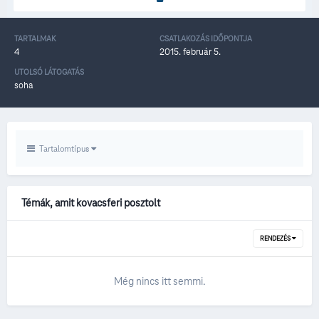
TARTALMAK
CSATLAKOZÁS IDŐPONTJA
4
2015. február 5.
UTOLSÓ LÁTOGATÁS
soha
Tartalomtípus
Témák, amit kovacsferi posztolt
RENDEZÉS
Még nincs itt semmi.