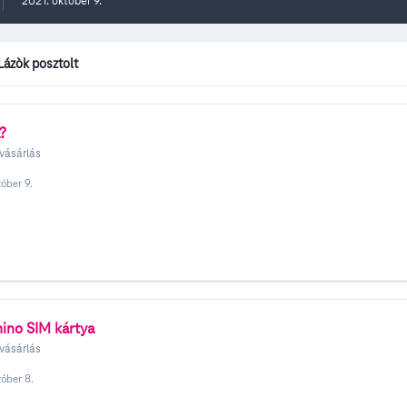
2021. október 9.
Lázòk posztolt
?
vásárlás
tóber 9.
ino SIM kártya
vásárlás
tóber 8.