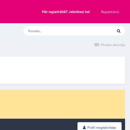
Regisztráció
Már regisztráltál? Jelentkezz be!
Minden aktivitás
Profil megtekintése