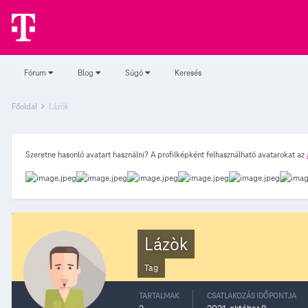
Fórum
Blog
Súgó
Keresés
Főoldal
Lázòk
Szeretne hasonló avatart használni? A profilképként felhasználható avatarokat az
Lázòk
Tag
TARTALMAK
CSATLAKOZÁS IDŐPONTJA