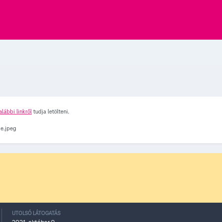
alábbi linkről
tudja letölteni.
UTOLSÓ LÁTOGATÁS