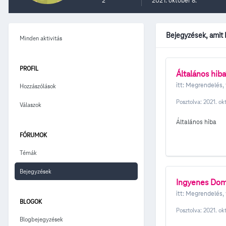
2
2021. október 8.
Bejegyzések, amit 
Minden aktivitás
PROFIL
Általános hiba
itt:
Megrendelés, 
Hozzászólások
Posztolva:
2021. ok
Válaszok
Általános hiba
FÓRUMOK
Témák
Bejegyzések
Ingyenes Dom
itt:
Megrendelés, 
BLOGOK
Posztolva:
2021. ok
Blogbejegyzések