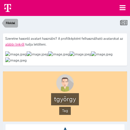
Főoldal
Szeretne hasonló avatart használni? A profilképként felhasználható avatarokat az
alábbi linkről
tudja letölteni.
tgyörgy
Tag