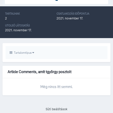
TARTALMAK
CSATLAKOZÁS IDŐPONTJA
2
2021. november 17.
UTOLSÓ LÁTOGATÁS
2021. november 17.
Tartalomtípus
Article Comments, amit tgyörgy posztolt
Még nincs itt semmi.
Süti beállítások