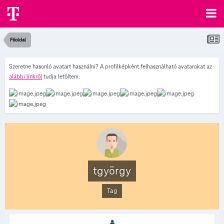
Főoldal
Szeretne hasonló avatart használni? A profilképként felhasználható avatarokat az
alábbi linkről
tudja letölteni.
tgyörgy
Tag