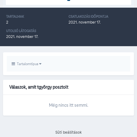
TARTALMAK
CSATLAKOZÁS IDŐPONTJA
2
2021. november 17.
UTOLSÓ LÁTOGATÁS
2021. november 17.
Tartalomtípus
Válaszok, amit tgyörgy posztolt
Még nincs itt semmi.
Süti beállítások