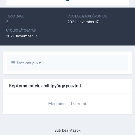
TARTALMAK
CSATLAKOZÁS IDŐPONTJA
2
2021. november 17.
UTOLSÓ LÁTOGATÁS
2021. november 17.
Tartalomtípus
Képkommentek, amit tgyörgy posztolt
Még nincs itt semmi.
Süti beállítások