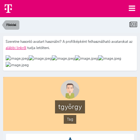
Főoldal
Szeretne hasonló avatart használni? A profilképként felhasználható avatarokat az
alábbi linkről
tudja letölteni.
tgyörgy
Tag