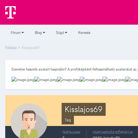
Fórum
Blog
Súgó
Keresés
Főoldal
Kisslajos69
Szeretne hasonló avatart használni? A profilképként felhasználható avatarokat az
Kisslajos69
Tag
TARTALMAK
CSATLAKOZÁS IDŐPONTJA