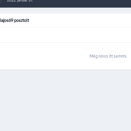
2022. január 31.
lajos69 posztolt
Még nincs itt semmi.