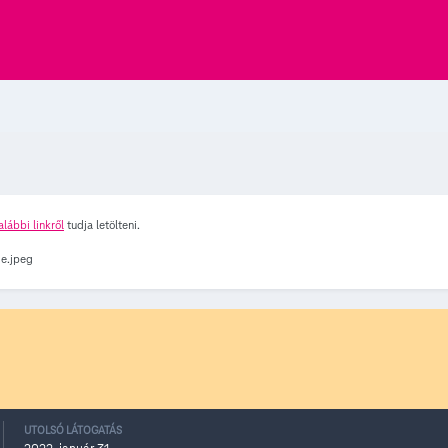
alábbi linkről
tudja letölteni.
UTOLSÓ LÁTOGATÁS