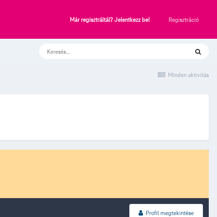
Regisztráció
Már regisztráltál? Jelentkezz be!
Minden aktivitás
Profil megtekintése