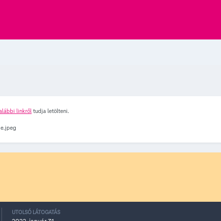
alábbi linkről
tudja letölteni.
UTOLSÓ LÁTOGATÁS