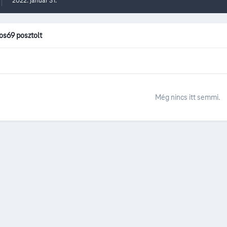
2022. január 31.
jos69 posztolt
Még nincs itt semmi.