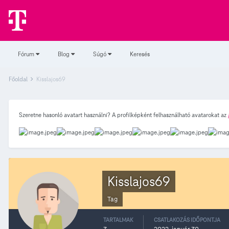
Fórum
Blog
Súgó
Keresés
Főoldal
Kisslajos69
Szeretne hasonló avatart használni? A profilképként felhasználható avatarokat az
Kisslajos69
Tag
TARTALMAK
CSATLAKOZÁS IDŐPONTJA