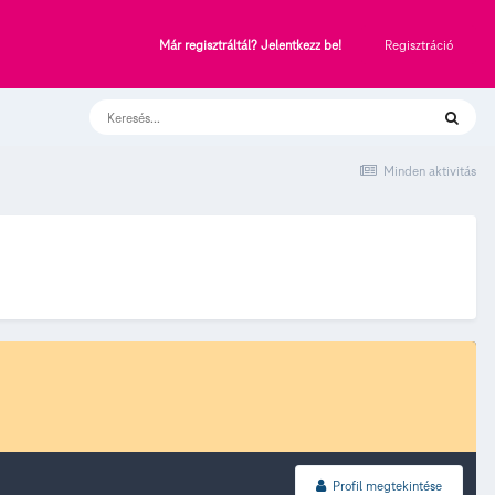
Regisztráció
Már regisztráltál? Jelentkezz be!
Minden aktivitás
Profil megtekintése