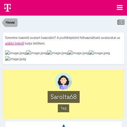
Főoldal
Szeretne hasonló avatart használni? A profilképként felhasználható avatarokat az
alábbi linkről
tudja letölteni.
Sarolta68
Tag