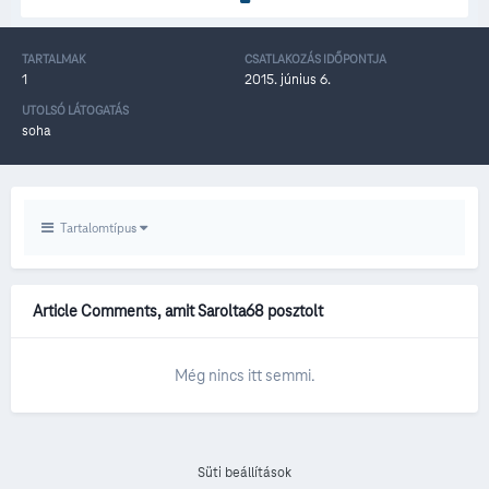
TARTALMAK
CSATLAKOZÁS IDŐPONTJA
1
2015. június 6.
UTOLSÓ LÁTOGATÁS
soha
Tartalomtípus
Article Comments, amit Sarolta68 posztolt
Még nincs itt semmi.
Süti beállítások