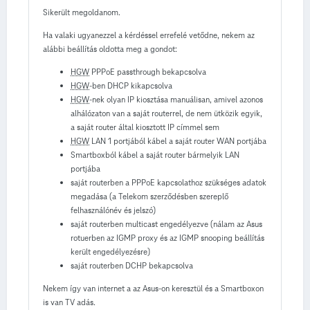
Sikerült megoldanom.
Ha valaki ugyanezzel a kérdéssel errefelé vetődne, nekem az
alábbi beállítás oldotta meg a gondot:
HGW
PPPoE passthrough bekapcsolva
HGW
-ben DHCP kikapcsolva
HGW
-nek olyan IP kiosztása manuálisan, amivel azonos
alhálózaton van a saját routerrel, de nem ütközik egyik,
a saját router által kiosztott IP címmel sem
HGW
LAN 1 portjából kábel a saját router WAN portjába
Smartboxból kábel a saját router bármelyik LAN
portjába
saját routerben a PPPoE kapcsolathoz szükséges adatok
megadása (a Telekom szerződésben szereplő
felhasználónév és jelszó)
saját routerben multicast engedélyezve (nálam az Asus
rotuerben az IGMP proxy és az IGMP snooping beállítás
került engedélyezésre)
saját routerben DCHP bekapcsolva
Nekem így van internet a az Asus-on keresztül és a Smartboxon
is van TV adás.