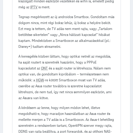
kiszolgált minden eszközön vezetéken és wifin is, emelett pedig
még az
IPTV
is ment.
Tegnap megérkezett az új androidos Smartbox. Gondoltam más
dolgom nincs, mint régi boksz lehúz, új boksz a helyére beköt.
Ezt meg is tettem, de TV adás nem ment rajta, vagy „Tartalom
betöltése sikertelen” vagy „Nincs hálózati kapcsolat” hibákat
kaptam. Mindeközben a Smartboxon az alkalmazásokkal (pl.:
Disney+) tudtam streamelni.
A keresgélés közben láttam, hogy optikai netnél az megoldás,
ha saját routert is szeretnék haszánlni, hogy a PPPoE
kapcsolatot az
ONT
és a saját router is létrehozza. Nálam nem
optikai van, de gondoltam kipróbálom – természetesen nem
működik: a
HGW
-re kötött Smartboxon most van TV adás,
cserébe az Asus router továbbra is szeretne kapcsolatot
létrehozni, de nem tud, így net nincs semmilyen eszközön, ami
az Asusra van kötve.
A kérdésem az lenne, hogy milyen módon lehet, illetve
megoldható-e, hogy maradjon használatban az Asus router és
mellette menjen a TV adás is a Smartboxon. Az Asus-t lehetőleg
szeretném a rendszerben tartani, OpenVPN szerver megy rajta,
DDNS van rajta beállítva, a port forwardok, és az otthoni NAS-