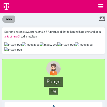
Főoldal
Szeretne hasonló avatart használni? A profilképként felhasználható avatarokat az
alábbi linkről
tudja letölteni.
Panyo
Tag