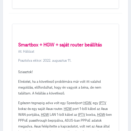
Smartbox + HGW + saját router beállítás
itt:
Hálózat
Posztolva ekkor:
2022. augusztus 11.
Sziasztok!
Elnézést, ha a következő problémára már volt itt valahol
megoldás, előfordulhat, hogy én vagyok a béna, de nem
találtam. A felállás a következő.
Egészen tegnapig adva volt egy Speedport
HGW
, egy
IPTV
boksz és egy saját Asus router.
HGW
port 1-ből kábel az Asus
WAN portjába,
HGW
LAN 1-ből kábel az
IPTV
boxba,
HGW
-ben
PPPoE passthrough bepipálva, ASUS-ban PPPoE adatok
megadva. Asus felépítette a kapcsolatot, volt net az Asus által