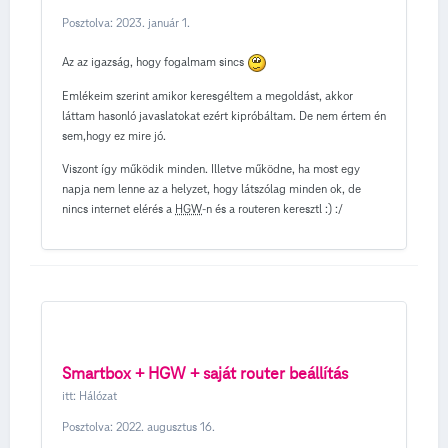
Posztolva:
2023. január 1.
Az az igazság, hogy fogalmam sincs
Emlékeim szerint amikor keresgéltem a megoldást, akkor
láttam hasonló javaslatokat ezért kipróbáltam. De nem értem én
sem,hogy ez mire jó.
Viszont így működik minden. Illetve működne, ha most egy
napja nem lenne az a helyzet, hogy látszólag minden ok, de
nincs internet elérés a
HGW
-n és a routeren keresztl
:)
:/
Smartbox + HGW + saját router beállítás
itt:
Hálózat
Posztolva:
2022. augusztus 16.