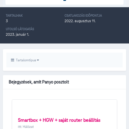
TARTALMAK
CSATLAKOZÁS IDŐPONTJA
3
2022. augusztus 11.
UTOLSÓ LÁTOGATÁS
2023. január 1.
Tartalomtípus
Bejegyzések, amit Panyo posztolt
Smartbox + HGW + saját router beállítás
itt:
Hálózat