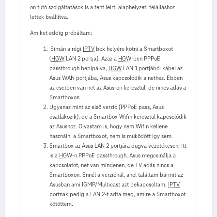
on futó szolgáltatások is a fent leírt, alaphelyzeti felálláshoz
lettek beállítva.
Amiket eddig próbáltam:
Simán a régi
IPTV
box helyére kötni a Smartboxot
(
HGW
LAN 2 portja). Azaz a
HGW
-ben PPPoE
passthrough bepipálva,
HGW
LAN 1 portjából kábel az
Asus WAN portjába, Asus kapcsolódik a nethez. Ebben
az esetben van net az Asus-on keresztül, de nincs adás a
Smartboxon.
Ugyanaz mint az első verzió (PPPoE pass, Asus
csatlakozik), de a Smartbox Wifin keresztül kapcsolódik
az Asushoz. Olvastam is, hogy nem Wifin kellene
használni a Smartboxot, nem is működött így sem.
Smartbox az Asus LAN 2 portjára dugva vezetékesen. Itt
is a
HGW
-n PPPoE passthrough, Asus megcsinálja a
kapcsolatot, net van mindenen, de TV adás nincs a
Smartboxon. Ennél a verziónál, ahol találtam bármit az
Asusban ami IGMP/Multicast azt bekapcsoltam,
IPTV
portnak pedig a LAN 2-t adta meg, amire a Smartboxot
kötöttem.