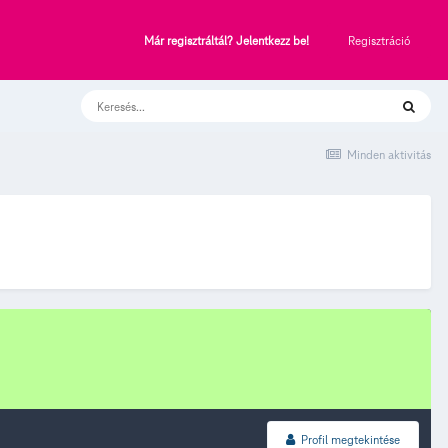
Regisztráció
Már regisztráltál? Jelentkezz be!
Minden aktivitás
Profil megtekintése