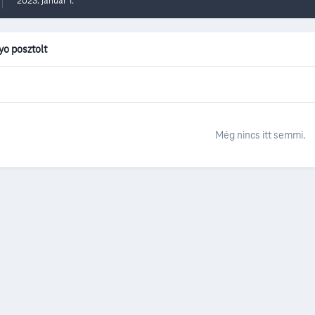
2023. január 1.
yo posztolt
Még nincs itt semmi.