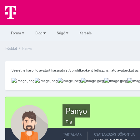
Fórum
Blog
Súgó
Keresés
Főoldal
Panyo
Szeretne hasonló avatart használni? A profilképként felhasználható avatarokat az
Panyo
Tag
TARTALMAK
CSATLAKOZÁS IDŐPONTJA