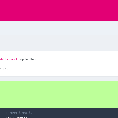
alábbi linkről
tudja letölteni.
UTOLSÓ LÁTOGATÁS