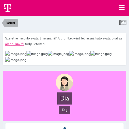
Főoldal
Szeretne hasonló avatart használni? A profilképként felhasználható avatarokat az
alábbi linkről
tudja letölteni.
Dia
Tag