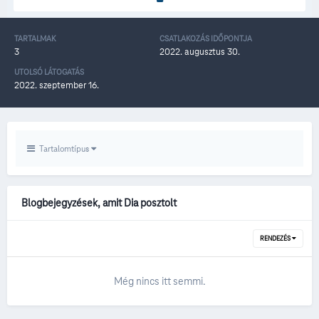
TARTALMAK
CSATLAKOZÁS IDŐPONTJA
3
2022. augusztus 30.
UTOLSÓ LÁTOGATÁS
2022. szeptember 16.
Tartalomtípus
Blogbejegyzések, amit Dia posztolt
RENDEZÉS
Még nincs itt semmi.