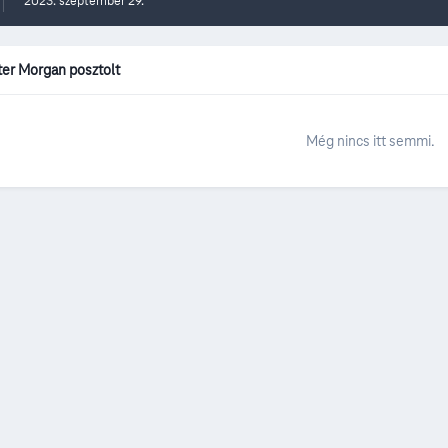
2023. szeptember 29.
ter Morgan posztolt
Még nincs itt semmi.