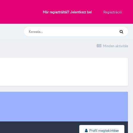
Regisztráció
Már regisztráltál? Jelentkezz be!
Minden aktivitás
Profil megtekintése