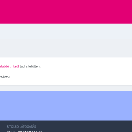
alábbi linkről
tudja letölteni.
UTOLSÓ LÁTOGATÁS