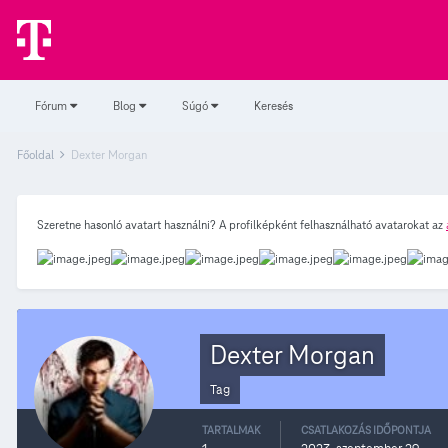
Fórum
Blog
Súgó
Keresés
Főoldal
Dexter Morgan
Szeretne hasonló avatart használni? A profilképként felhasználható avatarokat az
Dexter Morgan
Tag
TARTALMAK
CSATLAKOZÁS IDŐPONTJA