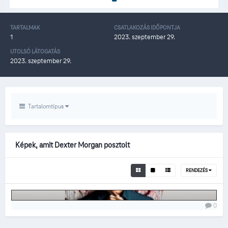
TARTALMAK
CSATLAKOZÁS IDŐPONTJA
1
2023. szeptember 29.
UTOLSÓ LÁTOGATÁS
2023. szeptember 29.
Tartalomtípus
Képek, amit Dexter Morgan posztolt
RENDEZÉS
0