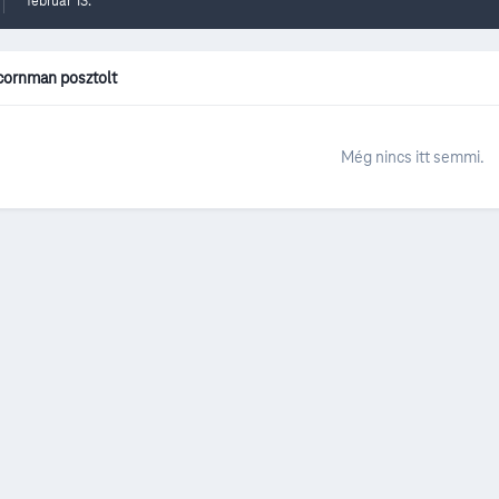
február 13.
cornman posztolt
Még nincs itt semmi.