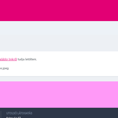
alábbi linkről
tudja letölteni.
UTOLSÓ LÁTOGATÁS