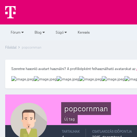
Fórum
Blog
Súgó
Keresés
Főoldal
popcornman
Szeretne hasonló avatart használni? A profilképként felhasználható avatarokat az
popcornman
Új tag
TARTALMAK
CSATLAKOZÁS IDŐPONTJA