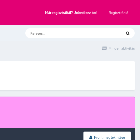
Regisztráció
Már regisztráltál? Jelentkezz be!
Minden aktivitás
Profil megtekintése