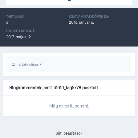
TARTALMAK
CSATLAKOZÁS IDŐPONTJA
6
2016. január 6.
UTOLSÓ LÁTOGATÁS
2017. május 12.
Tartalomtípus
Blogkommentek, amit Törölt_tag5778 posztolt
Még nincs itt semmi.
Süti beállítások