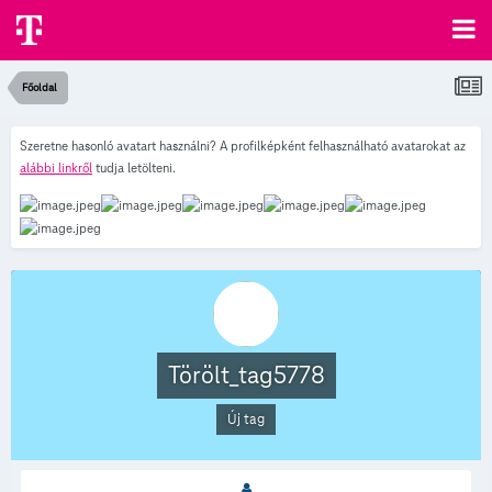
Főoldal
Szeretne hasonló avatart használni? A profilképként felhasználható avatarokat az
alábbi linkről
tudja letölteni.
Törölt_tag5778
Új tag