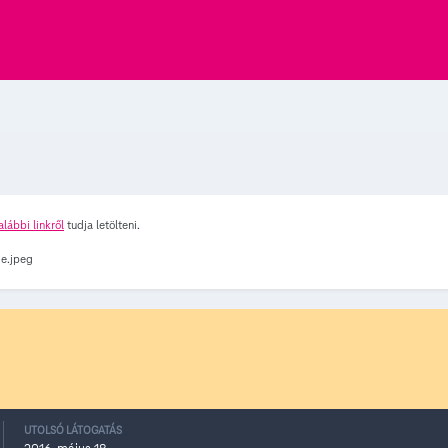
alábbi linkről
tudja letölteni.
UTOLSÓ LÁTOGATÁS