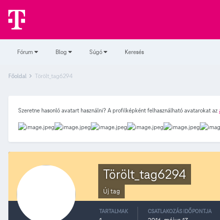
Fórum
Blog
Súgó
Keresés
Főoldal
Törölt_tag6294
Szeretne hasonló avatart használni? A profilképként felhasználható avatarokat az
Törölt_tag6294
Új tag
TARTALMAK
CSATLAKOZÁS IDŐPONTJA