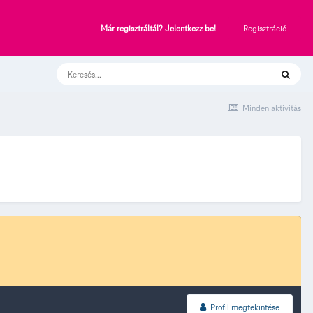
Regisztráció
Már regisztráltál? Jelentkezz be!
Minden aktivitás
Profil megtekintése