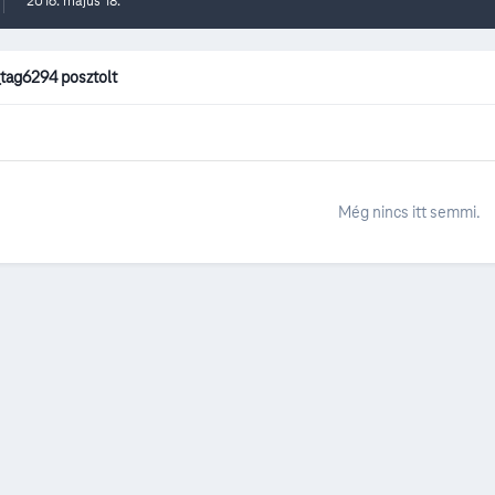
2016. május 18.
_tag6294 posztolt
Még nincs itt semmi.