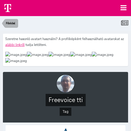
Főoldal
Szeretne hasonló avatart használni? A profilképként felhasználható avatarokat az
alábbi linkről
tudja letölteni.
Freevoice tti
Tag