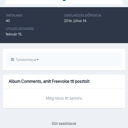
TARTALMAK
CSATLAKOZÁS IDŐPONTJA
40
2016. július 14.
UTOLSÓ LÁTOGATÁS
február 15.
Tartalomtípus
Album Comments, amit Freevoice tti posztolt
Még nincs itt semmi.
Süti beállítások