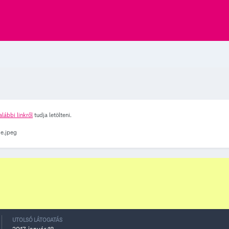
alábbi linkről
tudja letölteni.
UTOLSÓ LÁTOGATÁS