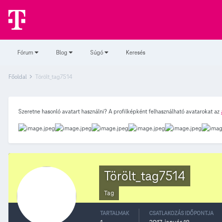
Fórum
Blog
Súgó
Keresés
Főoldal
Törölt_tag7514
Szeretne hasonló avatart használni? A profilképként felhasználható avatarokat az
Törölt_tag7514
Tag
TARTALMAK
CSATLAKOZÁS IDŐPONTJA