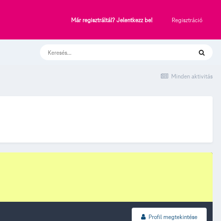
Regisztráció
Már regisztráltál? Jelentkezz be!
Minden aktivitás
Profil megtekintése