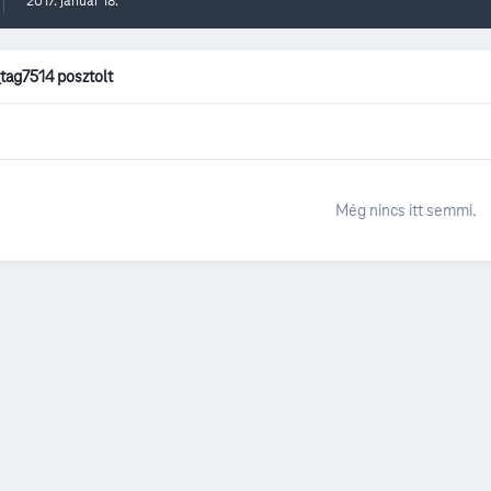
2017. január 18.
_tag7514 posztolt
Még nincs itt semmi.