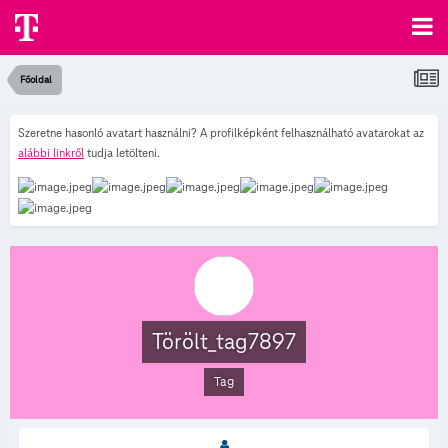
Főoldal
Szeretne hasonló avatart használni? A profilképként felhasználható avatarokat az
alábbi linkről
tudja letölteni.
Törölt_tag7897
Tag