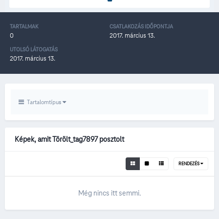
TARTALMAK
CSATLAKOZÁS IDŐPONTJA
0
2017. március 13.
UTOLSÓ LÁTOGATÁS
2017. március 13.
Tartalomtípus
Képek, amit Törölt_tag7897 posztolt
RENDEZÉS
Még nincs itt semmi.