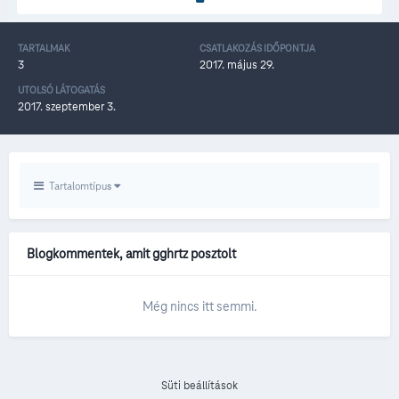
TARTALMAK
CSATLAKOZÁS IDŐPONTJA
3
2017. május 29.
UTOLSÓ LÁTOGATÁS
2017. szeptember 3.
Tartalomtípus
Blogkommentek, amit gghrtz posztolt
Még nincs itt semmi.
Süti beállítások