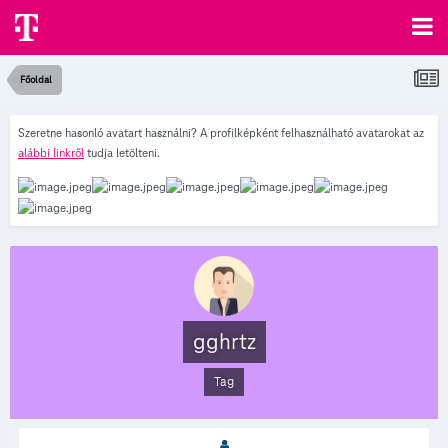
Főoldal
Szeretne hasonló avatart használni? A profilképként felhasználható avatarokat az
alábbi linkről
tudja letölteni.
gghrtz
Tag