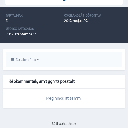
TARTALMAK
CSATLAKOZÁS IDŐPONTJA
3
2017. május 29.
UTOLSÓ LÁTOGATÁS
2017. szeptember 3.
Tartalomtípus
Képkommentek, amit gghrtz posztolt
Még nincs itt semmi.
Süti beállítások