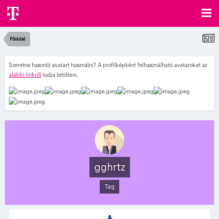
Főoldal
Szeretne hasonló avatart használni? A profilképként felhasználható avatarokat az
alábbi linkről
tudja letölteni.
gghrtz
Tag