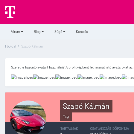
Fórum
Blog
Súgó
Keresés
Főoldal
Szabó Kálmán
Szeretne hasonló avatart használni? A profilképként felhasználható avatarokat az
Szabó Kálmán
Tag
TARTALMAK
CSATLAKOZÁS IDŐPONTJA