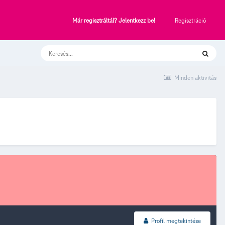
Regisztráció
Már regisztráltál? Jelentkezz be!
Minden aktivitás
Profil megtekintése