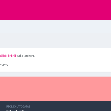
alábbi linkről
tudja letölteni.
UTOLSÓ LÁTOGATÁS