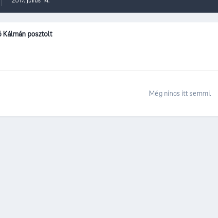
2017. július 14.
bó Kálmán posztolt
Még nincs itt semmi.