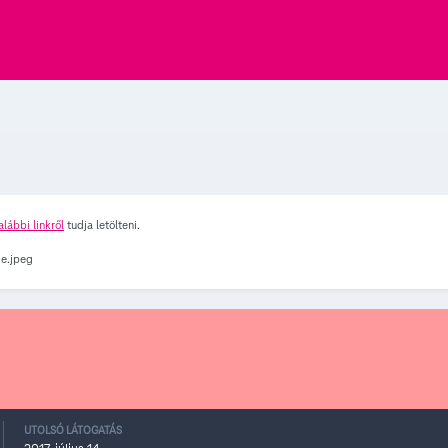
alábbi linkről
tudja letölteni.
UTOLSÓ LÁTOGATÁS