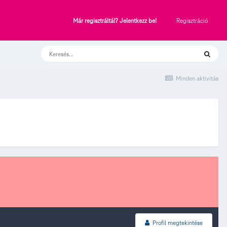
Regisztráció
Már regisztráltál? Jelentkezz be!
Minden aktivitás
Profil megtekintése