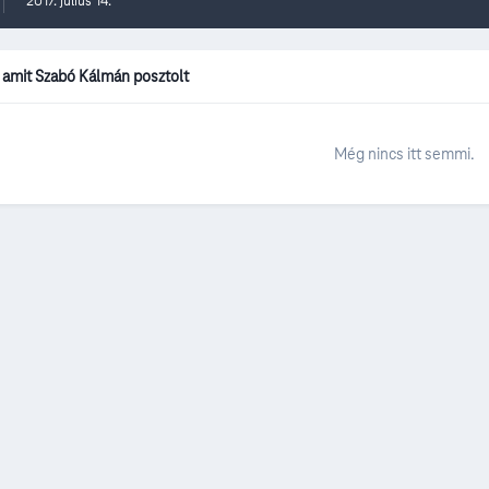
2017. július 14.
mit Szabó Kálmán posztolt
Még nincs itt semmi.