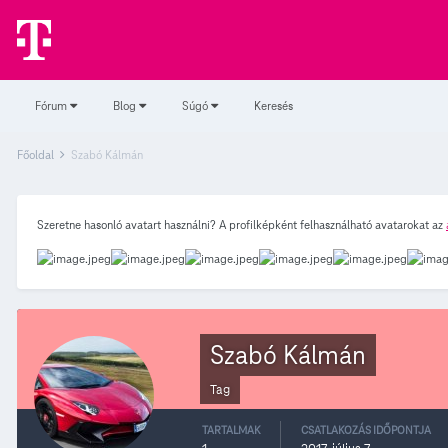
Fórum
Blog
Súgó
Keresés
Főoldal
Szabó Kálmán
Szeretne hasonló avatart használni? A profilképként felhasználható avatarokat az
Szabó Kálmán
Tag
TARTALMAK
CSATLAKOZÁS IDŐPONTJA