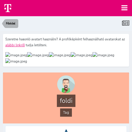
Főoldal
Szeretne hasonló avatart használni? A profilképként felhasználható avatarokat az
alábbi linkről
tudja letölteni.
foldi
Tag