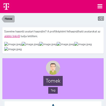
Főoldal
Szeretne hasonló avatart használni? A profilképként felhasználható avatarokat az
alábbi linkről
tudja letölteni.
Tomek
Tag