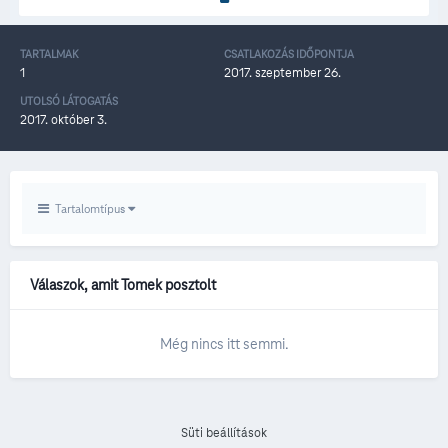
TARTALMAK
CSATLAKOZÁS IDŐPONTJA
1
2017. szeptember 26.
UTOLSÓ LÁTOGATÁS
2017. október 3.
Tartalomtípus
Válaszok, amit Tomek posztolt
Még nincs itt semmi.
Süti beállítások