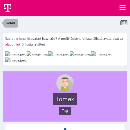
Főoldal
Szeretne hasonló avatart használni? A profilképként felhasználható avatarokat az
alábbi linkről
tudja letölteni.
Tomek
Tag