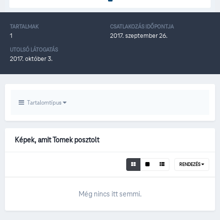
TARTALMAK
CSATLAKOZÁS IDŐPONTJA
1
2017. szeptember 26.
UTOLSÓ LÁTOGATÁS
2017. október 3.
Tartalomtípus
Képek, amit Tomek posztolt
RENDEZÉS
Még nincs itt semmi.