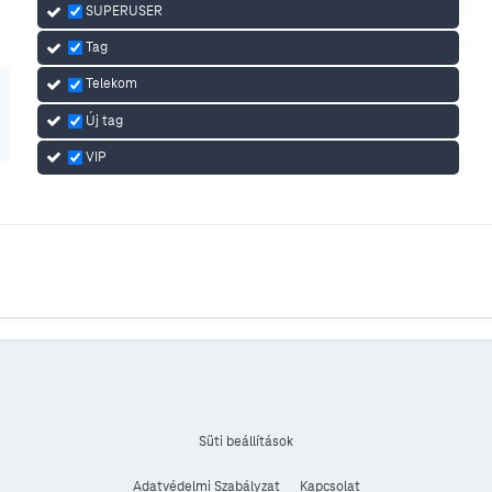
SUPERUSER
Tag
Telekom
Új tag
VIP
Süti beállítások
Adatvédelmi Szabályzat
Kapcsolat