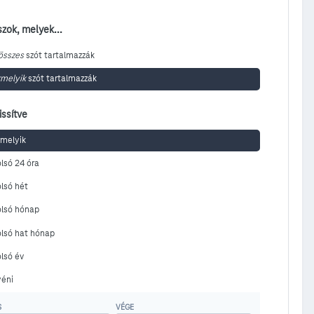
szok, melyek...
összes
szót tartalmazzák
melyik
szót tartalmazzák
issítve
melyik
lsó 24 óra
lsó hét
olsó hónap
lsó hat hónap
lsó év
yéni
S
VÉGE