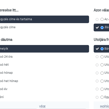
resése itt...
Azon vála
egyzés címe és tartalma
Az
egyzés címe
Bár
l dáutma
Utoljára fr
melyik
Bár
só 24 óra
Uto
lsó hét
Uto
lsó hónap
Ut
lsó hat hónap
Uto
lsó év
Uto
éni
Eg
VÉGE
INDÍTÁ