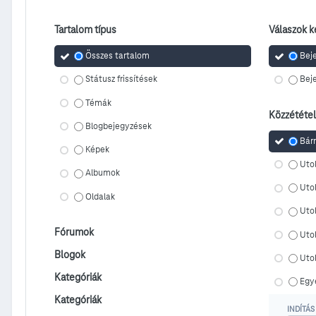
Tartalom típus
Válaszok ke
Összes tartalom
Bej
Státusz frissítések
Bej
Témák
Közzététe
Blogbejegyzések
Bár
Képek
Utol
Albumok
Uto
Oldalak
Uto
Fórumok
Uto
Blogok
Uto
Kategóriák
Egy
Kategóriák
INDÍTÁS