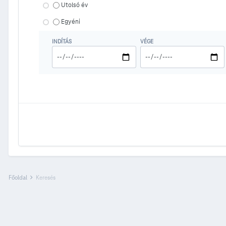
Utolsó év
Egyéni
INDÍTÁS
VÉGE
Főoldal
Keresés