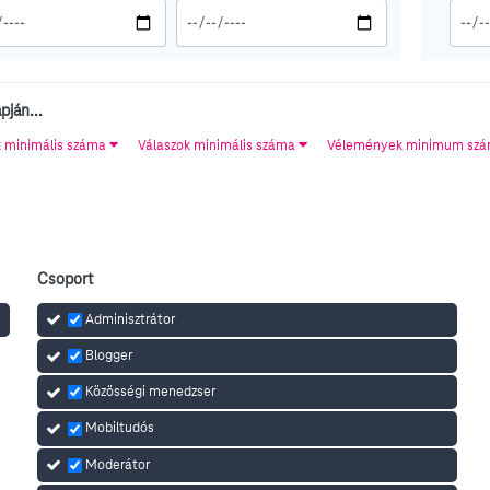
pján...
minimális száma
Válaszok minimális száma
Vélemények minimum sz
Csoport
Adminisztrátor
Blogger
Közösségi menedzser
Mobiltudós
Moderátor