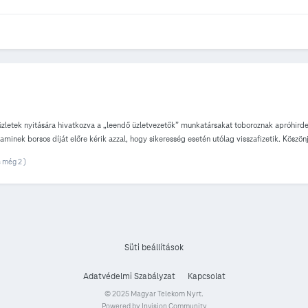
 üzletek nyitására hivatkozva a „leendő üzletvezetők” munkatársakat toboroznak apróhird
 aminek borsos díját előre kérik azzal, hogy sikeresség esetén utólag visszafizetik. Köszö
ásokat – például itt -, apróhirdetési portálokon nem, és a jelentkezőktől nem kér képzési d
s még 2 )
etek rendőrségi feljelentést, ezzel is segítve mások becsapásának elkerülését és a tette
Süti beállítások
Adatvédelmi Szabályzat
Kapcsolat
© 2025 Magyar Telekom Nyrt.
Powered by Invision Community