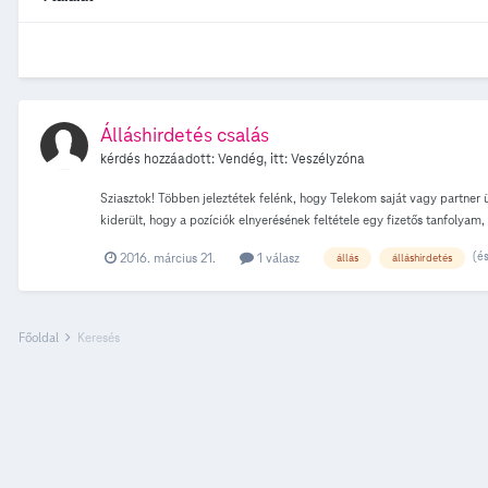
Álláshirdetés csalás
kérdés hozzáadott: Vendég, itt:
Veszélyzóna
Sziasztok! Többen jeleztétek felénk, hogy Telekom saját vagy partner
kiderült, hogy a pozíciók elnyerésének feltétele egy fizetős tanfolyam,
hirdetésekkel, ugyanis a Telekom csak a hivatalos felületein hirdet áll
(é
2016. március 21.
1 válasz
állás
álláshirdetés
befizetések megszerzése. Amennyiben károtok keletkezett, kérjük, tegy
Főoldal
Keresés