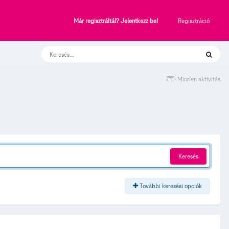
Regisztráció
Már regisztráltál? Jelentkezz be!
Minden aktivitás
Keresés
További keresési opciók