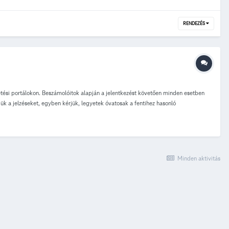
RENDEZÉS
etési portálokon. Beszámolóitok alapján a jelentkezést követően minden esetben
njük a jelzéseket, egyben kérjük, legyetek óvatosak a fentihez hasonló
íjat. Tehát a hirdetéseket egyértelműen csalási szándékkal adták fel, céljuk a
s(ek) személyének felderítését. Köszönöm, szép napot: István
Minden aktivitás