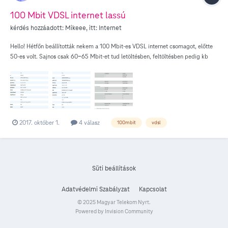
100 Mbit VDSL internet lassú
kérdés hozzáadott:
Mikeee
, itt:
Internet
Hello! Hétfőn beállították nekem a 100 Mbit-es VDSL internet csomagot, előtte
50-es volt. Sajnos csak 60-65 Mbit-et tud letöltésben, feltöltésben pedig kb
15-20 Mbit a maximum. A három becsatolt kép közül a 100 Mbit-hez közeli a
mai adatok, a másik az kb 1 évvel ezelőtti, akkor még sokkal magasabb volt a
noise margin. A harmadik kép még a régebbi ADSL2 korszakból való, akkor is
magasabb volt a noise margin, mint most. Tudtommal 300 méteren belül van a
központ, az utcánk alján. Speedport entry 2i eszköz van nálam. Érdekelne, hogy
milyennek számítanak a vonali adatok? Én kevésnek látom a noise margint. Nem
2017. október 1.
4 válasz
100mbit
vdsl
lehet ebből a vonalból többet kihozni? Sátoraljaújhelyi vagyok (3980). Próbáljak
meg telefonon hibajelentést tenni? Előre is köszönöm a segítséget, üdv: Miklós
Süti beállítások
Adatvédelmi Szabályzat
Kapcsolat
© 2025 Magyar Telekom Nyrt.
Powered by Invision Community