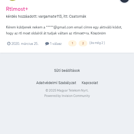
Rtlmost+
kérdés hozzáadott:
vargamate113
, itt:
Csatornák
Kérem küldjenek nekem a *****@gmail.com email címre egy aktiváló kódot,
hogy az rtl most oldalról át tudjak váltani az rtlmost+ra. Köszönöm
(és még 2 )
2020. március 25.
1 válasz
1
2
Süti beállítások
Adatvédelmi Szabályzat
Kapcsolat
© 2025 Magyar Telekom Nyrt.
Powered by Invision Community