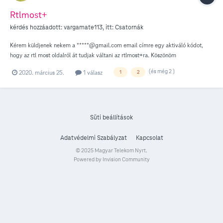
Rtlmost+
kérdés hozzáadott:
vargamate113
, itt:
Csatornák
Kérem küldjenek nekem a *****@gmail.com email címre egy aktiváló kódot,
hogy az rtl most oldalról át tudjak váltani az rtlmost+ra. Köszönöm
(és még 2 )
2020. március 25.
1 válasz
1
2
Süti beállítások
Adatvédelmi Szabályzat
Kapcsolat
© 2025 Magyar Telekom Nyrt.
Powered by Invision Community