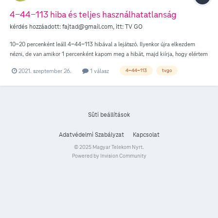
4-44-113 hiba és teljes használhatatlanság
kérdés hozzáadott:
fajtad@gmail.com
, itt:
TV GO
10-20 percenként leáll 4-44-113 hibával a lejátszó. Ilyenkor újra elkezdem
nézni, de van amikor 1 percenként kapom meg a hibát, majd kiírja, hogy elértem
a maimális egyidejű kapcsolatok határát. Laptopról, 1 Chrome böngészőben
2021. szeptember 26.
1 válasz
4-44-113
tvgo
nézem, így nem értem, hogy mi lehet a baj.
Süti beállítások
Adatvédelmi Szabályzat
Kapcsolat
© 2025 Magyar Telekom Nyrt.
Powered by Invision Community