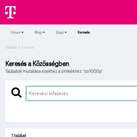
Fórum
Blog
Súgó
Keresés
Főoldal
Keresés
Keresés a Közösségben
Találatok mutatása ezekhez a címkékhez: 'co1000p'
1 találat