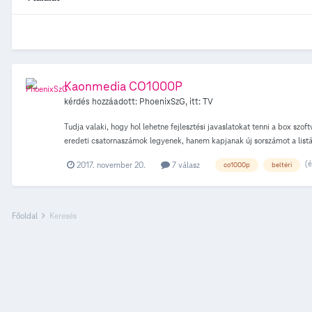
Kaonmedia CO1000P
kérdés hozzáadott:
PhoenixSzG
, itt:
TV
Tudja valaki, hogy hol lehetne fejlesztési javaslatokat tenni a box szo
eredeti csatornaszámok legyenek, hanem kapjanak új sorszámot a listáb
műsorújságban. - Ha egyszer kiválasztom, hogy a kedvencek listáját ha
(é
2017. november 20.
7 válasz
co1000p
beltéri
ugrási lehetőség bevezetése (pl. a +10 esetében: fast forward közben
akkor a műsor elejétől kezdődjön a felvétel, ne a felvétel indításátó
Főoldal
Keresés