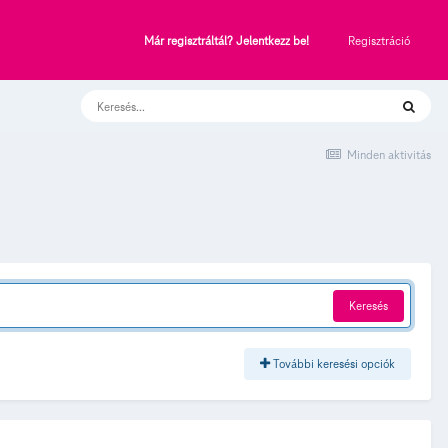
Regisztráció
Már regisztráltál? Jelentkezz be!
Minden aktivitás
Keresés
További keresési opciók