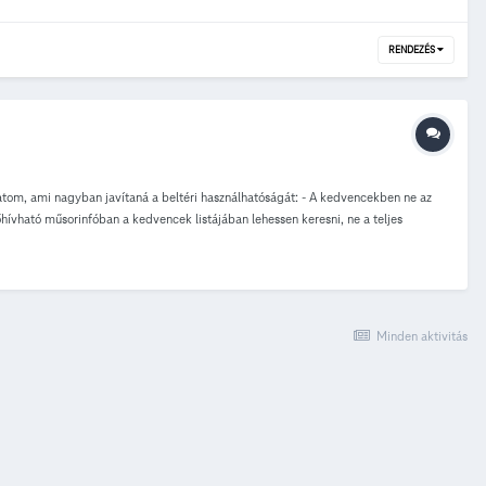
RENDEZÉS
aslatom, ami nagyban javítaná a beltéri használhatóságát: - A kedvencekben ne az
hívható műsorinfóban a kedvencek listájában lehessen keresni, ne a teljes
ég zavaróbb: egy felvétel nézése után. - Előre/hátra tekerésnél pl. +/-10 perc
 műsor kezdetekor már az adott csatornát néztem (és nem kapcsoltam közben el),
Minden aktivitás