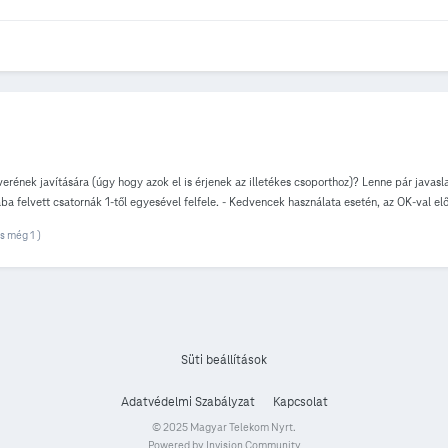
ftverének javítására (úgy hogy azok el is érjenek az illetékes csoporthoz)? Lenne pár jav
a felvett csatornák 1-től egyesével felfele. - Kedvencek használata esetén, az OK-val elő
sználom, akkor ne váltson vissza a teljes műsorújságra például kikapcsoláskor vagy ami m
s még 1 )
 a next gomb megnyomásával). - Egy műsor kezdete után elindított felvétel esetén, ha a
l. Mindezeket a régi Sagem DS86 HD box tudta alapból..
Süti beállítások
Adatvédelmi Szabályzat
Kapcsolat
© 2025 Magyar Telekom Nyrt.
Powered by Invision Community