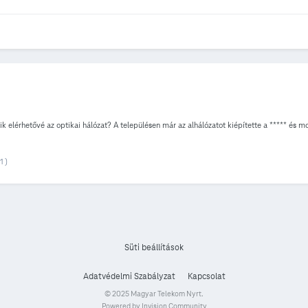
elérhetővé az optikai hálózat? A településen már az alhálózatot kiépítette a ***** és mo
1 )
Süti beállítások
Adatvédelmi Szabályzat
Kapcsolat
© 2025 Magyar Telekom Nyrt.
Powered by Invision Community