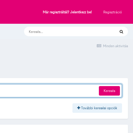
Regisztráció
Már regisztráltál? Jelentkezz be!
Minden aktivitás
Keresés
További keresési opciók