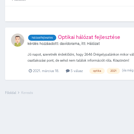
Optikai hálózat fejlesztése
hálózatfejlesztés
kérdés hozzáadott:
davidorama
, itt:
Hálózat
Jó napot, szeretnék érdeklődni, hogy 2646 Drégelypalánkon mikor válik 
csatlakozási pont, de sehol nem találok információt róla. Köszönöm!
(és még 
2021. március 18.
5 válasz
optika
2021
Főoldal
Keresés