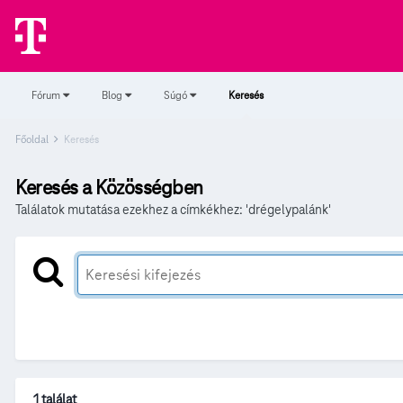
Fórum
Blog
Súgó
Keresés
Főoldal
Keresés
Keresés a Közösségben
Találatok mutatása ezekhez a címkékhez: 'drégelypalánk'
1 találat