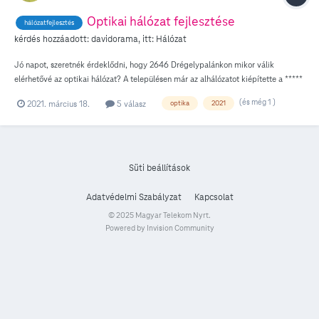
Optikai hálózat fejlesztése
hálózatfejlesztés
kérdés hozzáadott:
davidorama
, itt:
Hálózat
Jó napot, szeretnék érdeklődni, hogy 2646 Drégelypalánkon mikor válik
elérhetővé az optikai hálózat? A településen már az alhálózatot kiépítette a *****
és most építi nagy tempóban a Telekom is. A házunk előtt is fent van a poznán a
(és még 1 )
2021. március 18.
5 válasz
optika
2021
csatlakozási pont, de sehol nem találok információt róla. Köszönöm!
Süti beállítások
Adatvédelmi Szabályzat
Kapcsolat
© 2025 Magyar Telekom Nyrt.
Powered by Invision Community