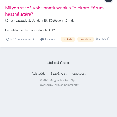
Milyen szabályok vonatkozna​k a Telekom Fórum
használatá​ra?
téma hozzáadott: Vendég, itt:
Közösségi témák
Hol találom a Használati alapelveket?
(és még 1 )
2014. november 3.
1 válasz
szabály
szabályok
Süti beállítások
Adatvédelmi Szabályzat
Kapcsolat
© 2025 Magyar Telekom Nyrt.
Powered by Invision Community