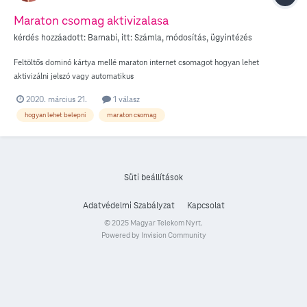
Maraton csomag aktivizalasa
kérdés hozzáadott:
Barnabi
, itt:
Számla, módosítás, ügyintézés
Feltöltős dominó kártya mellé maraton internet csomagot hogyan lehet
aktivizálni jelszó vagy automatikus
2020. március 21.
1 válasz
hogyan lehet belepni
maraton csomag
Süti beállítások
Adatvédelmi Szabályzat
Kapcsolat
© 2025 Magyar Telekom Nyrt.
Powered by Invision Community