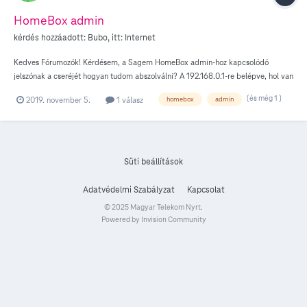
HomeBox admin
kérdés hozzáadott:
Bubo
, itt:
Internet
Kedves Fórumozók! Kérdésem, a Sagem HomeBox admin-hoz kapcsolódó
jelszónak a cseréjét hogyan tudom abszolválni? A 192.168.0.1-re belépve, hol van
a funkció? Mert nem találom, és szeretném ha nem a wirf routeren látható jelszó
(és még 1 )
2019. november 5.
1 válasz
homebox
admin
lenne az. Köszönöm, Bubo
Süti beállítások
Adatvédelmi Szabályzat
Kapcsolat
© 2025 Magyar Telekom Nyrt.
Powered by Invision Community