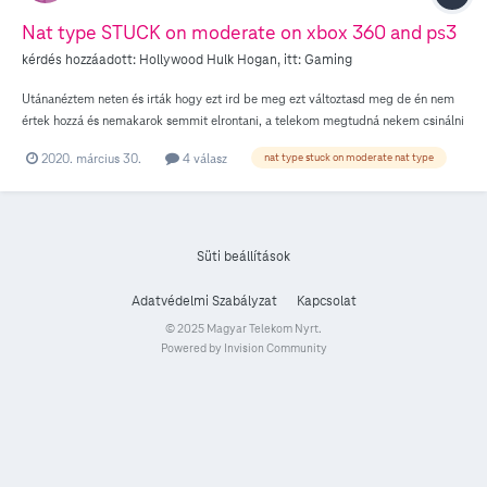
Nat type STUCK on moderate on xbox 360 and ps3
kérdés hozzáadott:
Hollywood Hulk Hogan
, itt:
Gaming
Utánanéztem neten és irták hogy ezt ird be meg ezt változtasd meg de én nem
értek hozzá és nemakarok semmit elrontani, a telekom megtudná nekem csinálni
hogy a nat type-om vegre valahara open legyen? Vagy inkább csináljam meg
2020. március 30.
4 válasz
nat type stuck on moderate nat type
magam?
Süti beállítások
Adatvédelmi Szabályzat
Kapcsolat
© 2025 Magyar Telekom Nyrt.
Powered by Invision Community