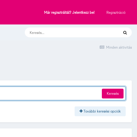
Regisztráció
Már regisztráltál? Jelentkezz be!
Minden aktivitás
Keresés
További keresési opciók