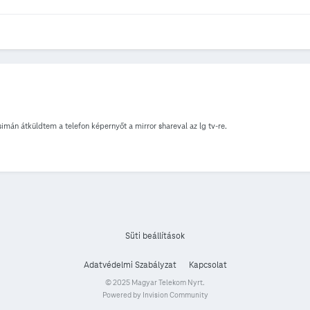
simán átküldtem a telefon képernyőt a mirror shareval az lg tv-re.
Süti beállítások
Adatvédelmi Szabályzat
Kapcsolat
© 2025 Magyar Telekom Nyrt.
Powered by Invision Community