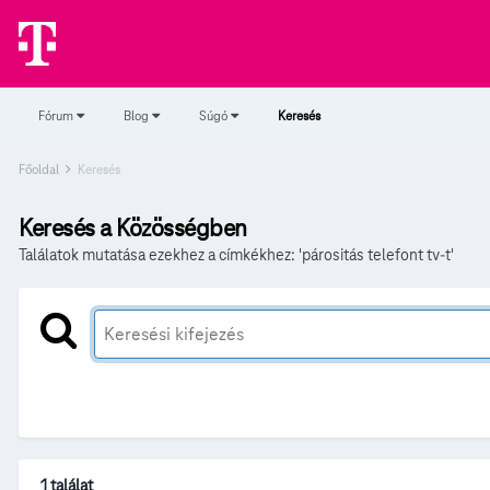
Fórum
Blog
Súgó
Keresés
Főoldal
Keresés
Keresés a Közösségben
Találatok mutatása ezekhez a címkékhez: 'párositás telefont tv-t'
1 találat