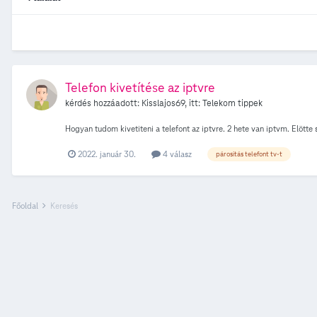
Telefon kivetítése az iptvre
kérdés hozzáadott:
Kisslajos69
, itt:
Telekom tippek
Hogyan tudom kivetiteni a telefont az iptvre. 2 hete van iptvm. Elötte 
2022. január 30.
4 válasz
párositás telefont tv-t
Főoldal
Keresés