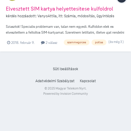
Elvesztett SIM kartya helyettesitese kulfoldrol
kérdés hozzáadott:
VanyoAttila
, itt:
Számla, módosítás, ügyintézés
Sziasztok! Specialis problemam van, talan nem egyedi. Kulfoldon elek es
elvesztettem a feltoltos SIM-kartyamat. Szeretnem letiltatni, illetve ujat rendelni
(akar a magyarorszagi hivatalos cimemre is) ugyanazzal a szammal, melyet
(és még 3 )
2018. február 9.
2 válasz
szammegorzes
potlas
eddig is hasznaltam. Kulfoldrol ez lehetseges? Ha igen, pontosan mit kell
tennem? Koszonom.
Süti beállítások
Adatvédelmi Szabályzat
Kapcsolat
© 2025 Magyar Telekom Nyrt.
Powered by Invision Community