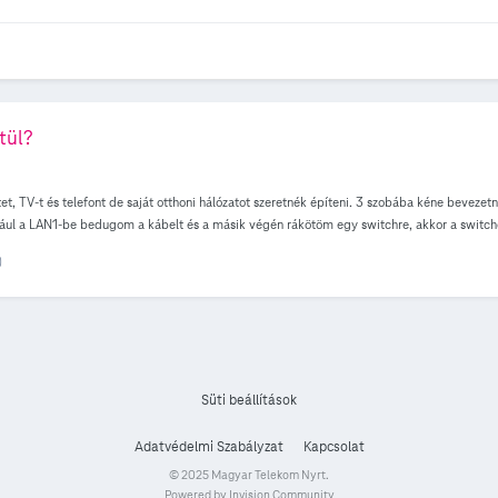
tül?
t, TV-t és telefont de saját otthoni hálózatot szeretnék építeni. 3 szobába kéne beveze
éldául a LAN1-be bedugom a kábelt és a másik végén rákötöm egy switchre, akkor a switch
is köszönöm!
)
Süti beállítások
Adatvédelmi Szabályzat
Kapcsolat
© 2025 Magyar Telekom Nyrt.
Powered by Invision Community