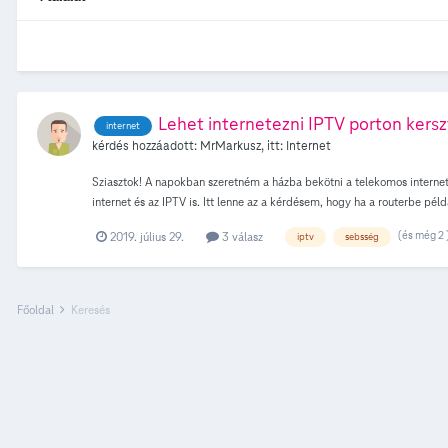
Lehet internetezni IPTV porton kersz
internet
kérdés hozzáadott:
MrMarkusz
, itt:
Internet
Sziasztok! A napokban szeretném a házba bekötni a telekomos internete
internet és az IPTV is. Itt lenne az a kérdésem, hogy ha a routerbe p
csatiból egy még szabadon is maradna a routeren. Válaszotokat előre 
(és még 2 
2019. július 29.
3 válasz
iptv
sebsség
Főoldal
Keresés