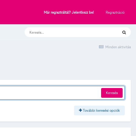
Regisztráció
Már regisztráltál? Jelentkezz be!
Minden aktivitás
Keresés
További keresési opciók