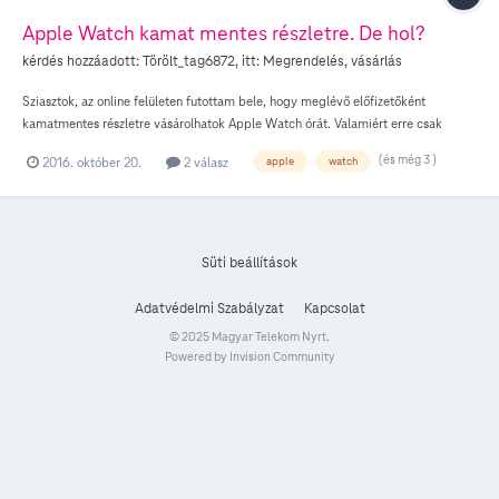
Apple Watch kamat mentes részletre. De hol?
kérdés hozzáadott:
Törölt_tag6872
, itt:
Megrendelés, vásárlás
Sziasztok, az online felületen futottam bele, hogy meglévő előfizetőként
kamatmentes részletre vásárolhatok Apple Watch órát. Valamiért erre csak
személyesen, shopban van lehetőség, amivel nincs is baj, be is sétáltam és ki is
(és még 3 )
2016. október 20.
2 válasz
apple
watch
vártam a sorom, többször. A probléma az, hogy nincs raktárkészlet kijelzés, így
minden esetben potyára megyek. Érthető, hogy Series2 órából nincs készlet, ez
ki is van írva, de engem a Series1 érdekelne, ami az online shopból rendelhető
(csak teljes áron), ergo van készlet. Nem tudjátok melyik üzletben lehet találni
készleten? Vagy lehet valahol érdeklődni az aktuális készletről? Üdv, g
Süti beállítások
Adatvédelmi Szabályzat
Kapcsolat
© 2025 Magyar Telekom Nyrt.
Powered by Invision Community